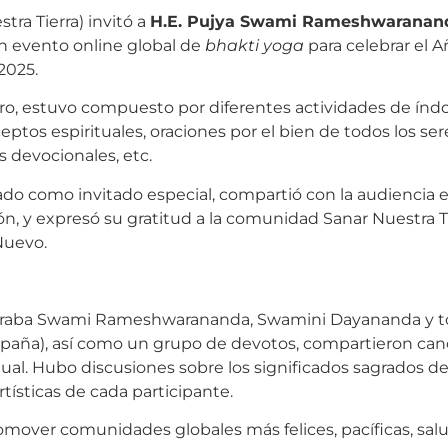
tra Tierra) invitó a
H.E. Pujya Swami Rameshwaranand
n evento online global de
bhakti yoga
para celebrar el 
2025.
ro, estuvo compuesto por diferentes actividades de índol
ptos espirituales, oraciones por el bien de todos los se
 devocionales, etc.
como invitado especial, compartió con la audiencia exp
ón, y expresó su gratitud a la comunidad Sanar Nuestra T
Nuevo.
contraba Swami Rameshwarananda, Swamini Dayananda y 
spaña), así como un grupo de devotos, compartieron can
ual. Hubo discusiones sobre los significados sagrados detr
rtísticas de cada participante.
romover comunidades globales más felices, pacíficas, sal