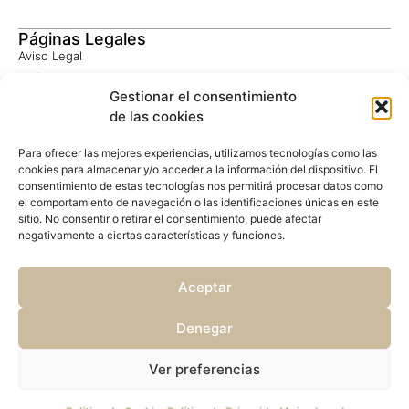
Páginas Legales
Aviso Legal
Política de Privacidad
Gestionar el consentimiento
Consentimiento Informado
de las cookies
Política de Cookies
Privacidad Google
Para ofrecer las mejores experiencias, utilizamos tecnologías como las
Términos Google
cookies para almacenar y/o acceder a la información del dispositivo. El
consentimiento de estas tecnologías nos permitirá procesar datos como
el comportamiento de navegación o las identificaciones únicas en este
Contacto
sitio. No consentir o retirar el consentimiento, puede afectar
negativamente a ciertas características y funciones.
UBICACIÓN
CampusPHI
Finca Las 7 Fuentes, 1
Aceptar
10857 Acebo (Cáceres)
Denegar
Ver preferencias
Centro Vedántico © All rights reserved
Fotografías Marcos Soria
Made with
by FundaciónPHI